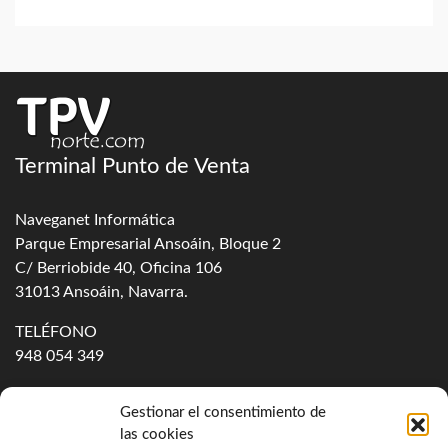
Terminal Punto de Venta
Naveganet Informática
Parque Empresarial Ansoáin, Bloque 2
C/ Berriobide 40, Oficina 106
31013
Ansoáin
,
Navarra
.
TELÉFONO
948 054 349
Acerca de TPV Norte
Contacto
Gestionar el consentimiento de
las cookies