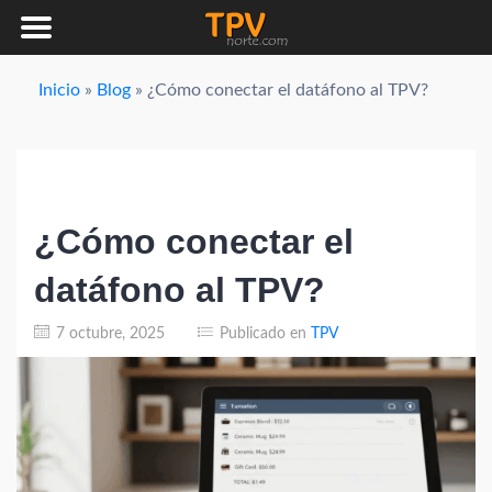
Saltar
Inicio
»
Blog
»
¿Cómo conectar el datáfono al TPV?
al
contenido
¿Cómo conectar el
datáfono al TPV?
7 octubre, 2025
Publicado en
TPV