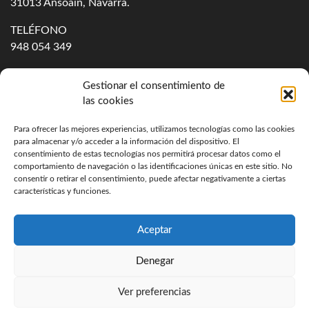
31013
Ansoáin
,
Navarra
.
TELÉFONO
948 054 349
Acerca de TPV Norte
Contacto
Gestionar el consentimiento de
las cookies
Para ofrecer las mejores experiencias, utilizamos tecnologías como las cookies
para almacenar y/o acceder a la información del dispositivo. El
consentimiento de estas tecnologías nos permitirá procesar datos como el
comportamiento de navegación o las identificaciones únicas en este sitio. No
consentir o retirar el consentimiento, puede afectar negativamente a ciertas
características y funciones.
Aceptar
Denegar
Política de cookies
Política de privacidad
Ver preferencias
Aviso legal
Ejercicio de derechos ArSol